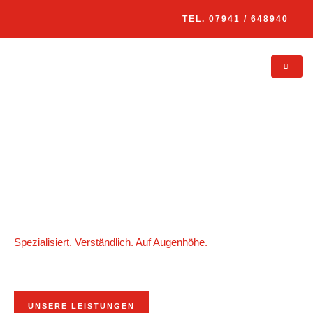
Zum
TEL. 07941 / 648940
Inhalt
springen
Spezialisiert. Verständlich. Auf Augenhöhe.​
Sie suchen einen Anwalt für Arbeitsrecht oder einen
Steuerberater?
UNSERE LEISTUNGEN